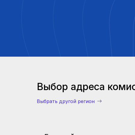
Проверка карт ЕСТР
Поиск калибровки тахографа ЕСТР
Безопасность Дорожного Движения
Заявка на аттестацию ответственного
Реестр аттестованных специалистов
Другое
Обращения граждан
Выбор адреса комис
Выбрать другой регион