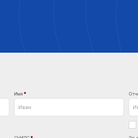
Имя
Отч
СНИЛС
Эл. 