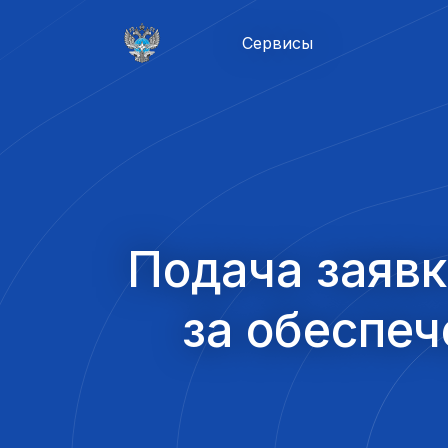
Сервисы
Через Госуслуги
Аттестация ответственного БДД
Допуск сервисных центров (мастерских) ЕСТР
Выдача свидетельств СПС
Установление межрегионального маршрута
Подача заявк
Согласование международного маршрута
Регистрация остановочного пункта
за обеспеч
Выдача свидетельства типа контрольного устрой
Тахография
Портал системы тахографического контроля
Проверка оборудования СКЗИ