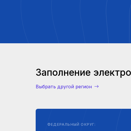
Проверка карт ЕСТР
Поиск калибровки тахографа ЕСТР
Безопасность Дорожного Движения
Заявка на аттестацию ответственного
Реестр аттестованных специалистов
Другое
Обращения граждан
Заполнение электро
Выбрать другой регион
ФЕДЕРАЛЬНЫЙ ОКРУГ: