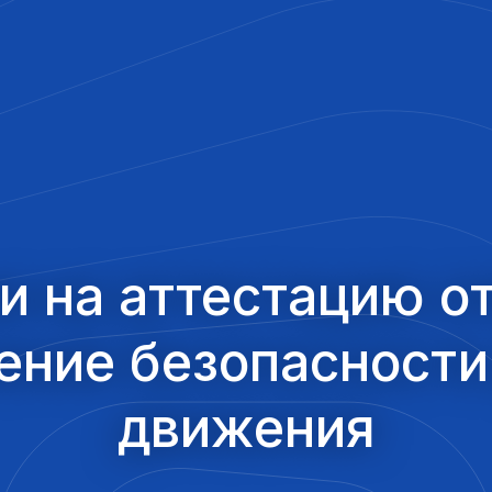
и на аттестацию о
ение безопасност
ства
движения